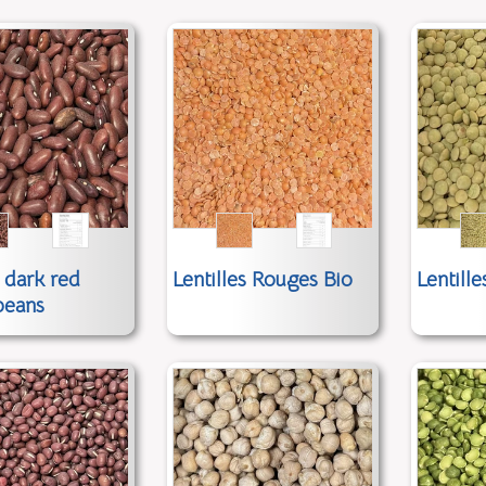
 dark red
Lentilles Rouges Bio
Lentille
beans