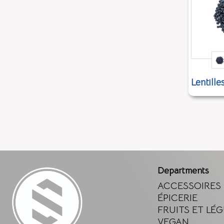
Lentille
Departments
ACCESSOIRES
ÉPICERIE
FRUITS ET LÉ
VEGAN