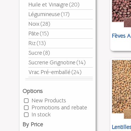
Huile et Vinaigre
(20)
Légumineuse
(17)
Noix
(28)
Pâte
(15)
Fèves A
Riz
(13)
Sucre
(8)
Sucrerie Grignotine
(14)
Vrac Pré-emballé
(24)
Options
New Products
Promotions and rebate
In stock
By Price
Lentille