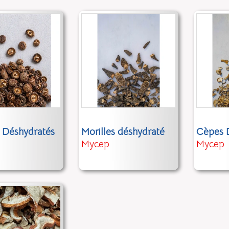
e Déshydratés
Morilles déshydraté
Cèpes 
Mycep
Mycep