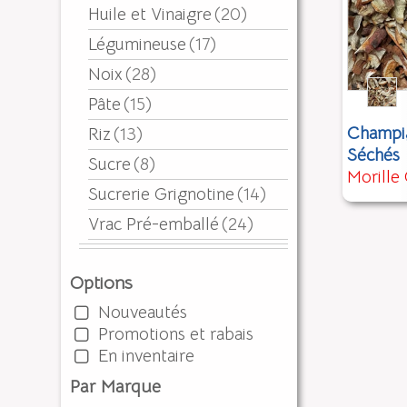
Huile et Vinaigre
(20)
Légumineuse
(17)
Noix
(28)
Pâte
(15)
Champi
Riz
(13)
Séchés
Sucre
(8)
Morille
Sucrerie Grignotine
(14)
Vrac Pré-emballé
(24)
Options
Nouveautés
Promotions et rabais
En inventaire
Par Marque