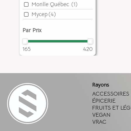
Morille Québec
(1)
Mycep
(4)
Par Prix
165
420
Rayons
ACCESSOIRES
ÉPICERIE
FRUITS ET LÉ
VEGAN
VRAC