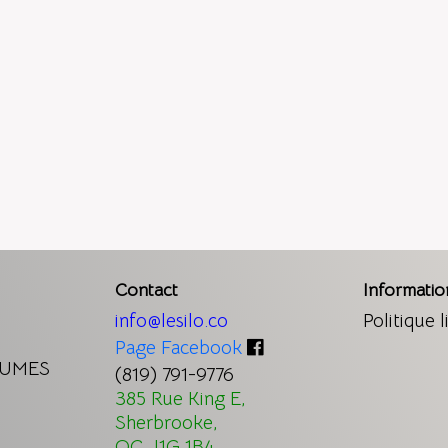
Contact
Informatio
info@lesilo.co
Politique l
Page Facebook
GUMES
(819) 791-9776
385 Rue King E,
Sherbrooke,
QC J1G 1B4