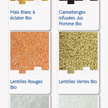
Maïs Blanc à
Canneberges
éclater Bio
infusées Jus
Pomme Bio
Lentilles Rouges
Lentilles Vertes Bio
Bio