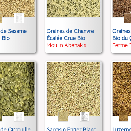
 de Sesame
Graines de Chanvre
Graines
s Bio
Écalée Crue Bio
Bio du
Moulin Abénakis
Ferme 
de Citrouille
Sarrasin Entier Blanc
Luzerne