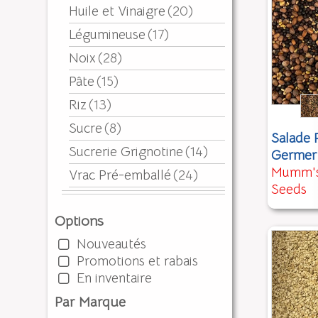
Huile et Vinaigre
(20)
Légumineuse
(17)
Noix
(28)
Pâte
(15)
Riz
(13)
Sucre
(8)
Salade P
Sucrerie Grignotine
(14)
Germer
Mumm's
Vrac Pré-emballé
(24)
Seeds
Options
Nouveautés
Promotions et rabais
En inventaire
Par Marque