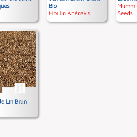
ques
Bio
Mumm's
Moulin Abénakis
Seeds
de Lin Brun