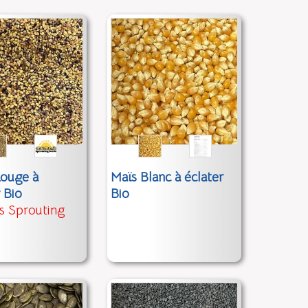
Rouge à
Maïs Blanc à éclater
 Bio
Bio
 Sprouting