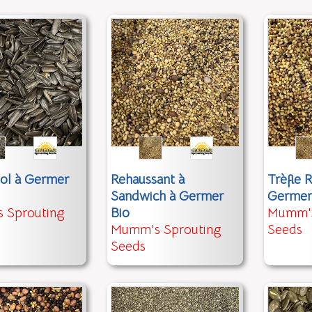
ol à Germer
Rehaussant à
Trèfle 
Sandwich à Germer
Germer
 Sprouting
Bio
Mumm's
Mumm's Sprouting
Seeds
Seeds