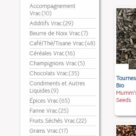
Accompagnement
Vrac
(10)
Additifs Vrac
(29)
Beurre de Noix Vrac
(7)
Café/Thé/Tisane Vrac
(48)
Céréales Vrac
(16)
Champignons Vrac
(5)
Chocolats Vrac
(35)
Tournes
Condiments et Autres
Bio
Liquides
(9)
Mumm's
Seeds
Épices Vrac
(65)
Farine Vrac
(25)
Fruits Séchés Vrac
(22)
Grains Vrac
(17)