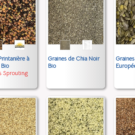
rintanière à
Graines de Chia Noir
Graines
 Bio
Bio
Europé
 Sprouting