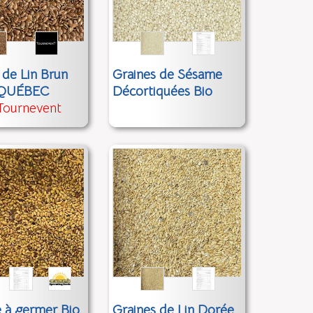
 de Lin Brun
Graines de Sésame
 QUÉBEC
Décortiquées Bio
Tournevent
 à germer Bio
Graines de Lin Dorée