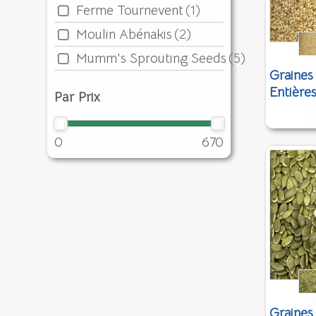
Ferme Tournevent
(1)
Moulin Abénakis
(2)
Mumm's Sprouting Seeds
(5)
Graines
Entière
Par Prix
0
670
Graines 