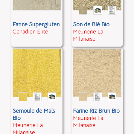
Farine Supergluten
Son de Blé Bio
Canadien Elite
Meunerie La
Milanaise
Semoule de Maïs
Farine Riz Brun Bio
Bio
Meunerie La
Meunerie La
Milanaise
Milanaise