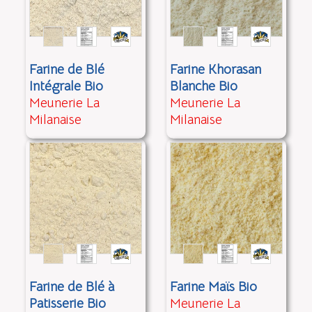
Farine de Blé
Farine Khorasan
Intégrale Bio
Blanche Bio
Meunerie La
Meunerie La
Milanaise
Milanaise
Farine de Blé à
Farine Maïs Bio
Patisserie Bio
Meunerie La