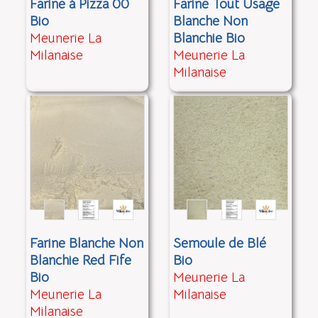
Farine à Pizza 00
Farine Tout Usage
Bio
Blanche Non
Meunerie La
Blanchie Bio
Milanaise
Meunerie La
Milanaise
Farine Blanche Non
Semoule de Blé
Blanchie Red Fife
Bio
Bio
Meunerie La
Meunerie La
Milanaise
Milanaise