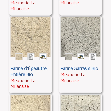
Meunerie La
Milanaise
Milanaise
Farine d'Épeautre
Farine Sarrasin Bio
Entière Bio
Meunerie La
Meunerie La
Milanaise
Milanaise