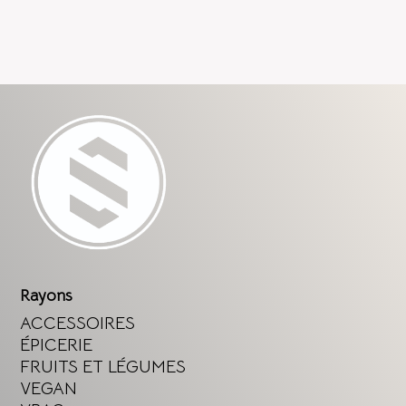
Rayons
ACCESSOIRES
ÉPICERIE
FRUITS ET LÉGUMES
VEGAN