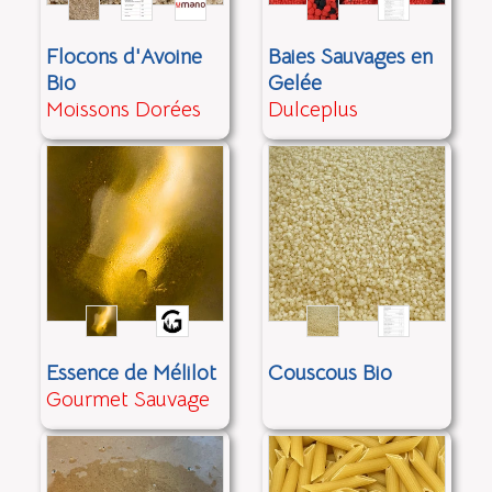
Flocons d'Avoine
Baies Sauvages en
Bio
Gelée
Moissons Dorées
Dulceplus
Essence de Mélilot
Couscous Bio
Gourmet Sauvage