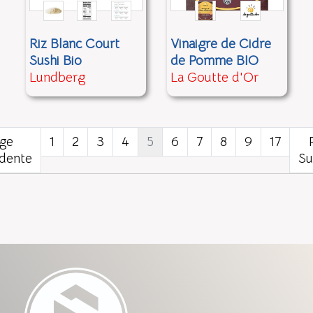
Riz Blanc Court
Vinaigre de Cidre
Sushi Bio
de Pomme BIO
Lundberg
La Goutte d'Or
ge
1
2
3
4
5
6
7
8
9
17
dente
Su