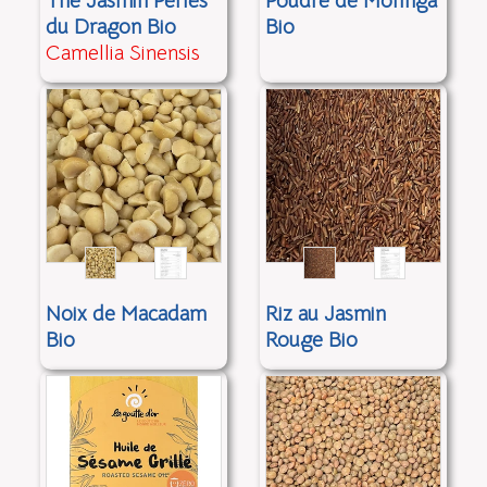
Thé Jasmin Perles
Poudre de Moringa
du Dragon Bio
Bio
Camellia Sinensis
Noix de Macadam
Riz au Jasmin
Bio
Rouge Bio