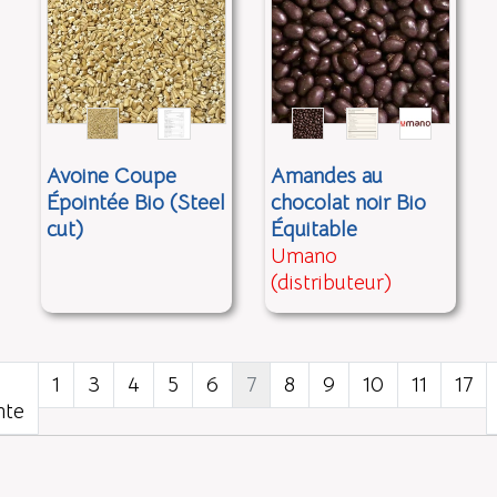
Avoine Coupe
Amandes au
Épointée Bio (Steel
chocolat noir Bio
cut)
Équitable
Umano
(distributeur)
1
3
4
5
6
7
8
9
10
11
17
nte