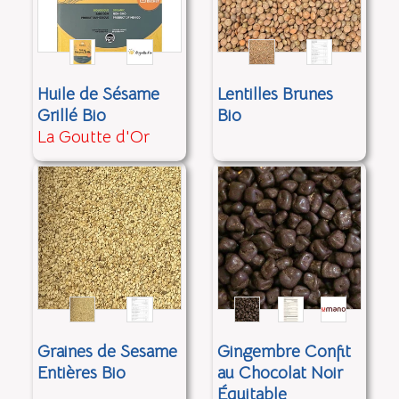
Huile de Sésame
Lentilles Brunes
Grillé Bio
Bio
La Goutte d'Or
Graines de Sesame
Gingembre Confit
Entières Bio
au Chocolat Noir
Équitable