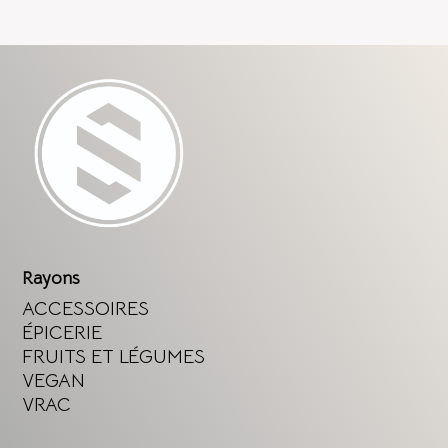
Rayons
ACCESSOIRES
ÉPICERIE
FRUITS ET LÉGUMES
VEGAN
VRAC