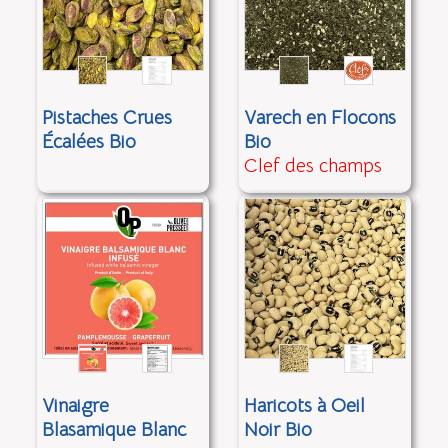
Pistaches Crues
Varech en Flocons
Écalées Bio
Bio
Clef des champs
Vinaigre
Haricots à Oeil
Blasamique Blanc
Noir Bio