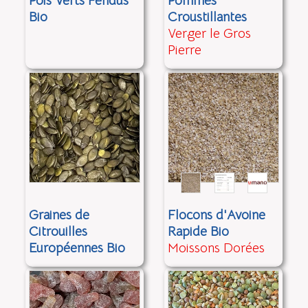
Pois Verts Fendus
Pommes
Bio
Croustillantes
Verger le Gros
Pierre
Graines de
Flocons d'Avoine
Citrouilles
Rapide Bio
Européennes Bio
Moissons Dorées