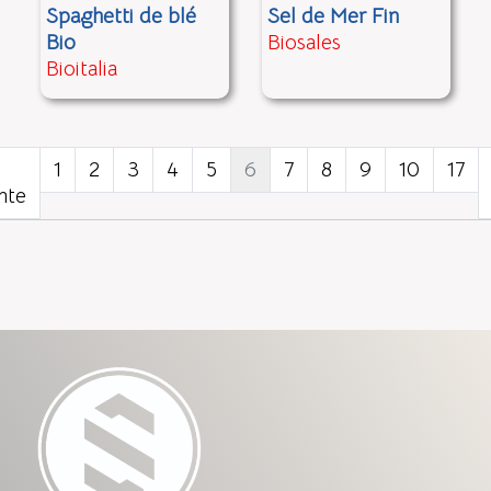
Spaghetti de blé
Sel de Mer Fin
Bio
Biosales
Bioitalia
1
2
3
4
5
6
7
8
9
10
17
nte